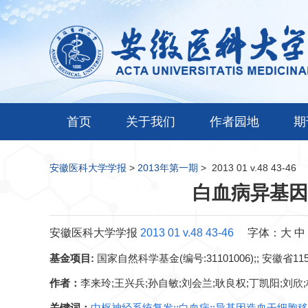
首页
关于我们
作者园地
期
安徽医科大学学报
>
2013年第一期
>
2013 01 v.48 43-46
白血病异基因
安徽医科大学学报
2013 01 v.48 43-46
字体：
大
中
基金项目:
国家自然科学基金(编号:31101006);; 安徽省1
作者：
李来玲;王兴兵;孙自敏;刘会兰;耿良权;丁凯阳;刘欣;
关键词：
中枢神经系统复发;;白血病;;异基因造血干细胞