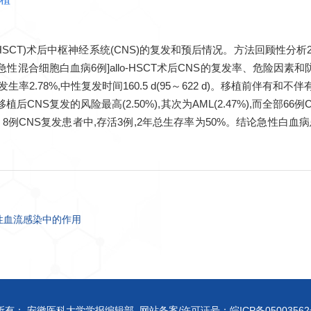
HSCT)术后中枢神经系统(CNS)的复发和预后情况。方法回顾性分析2
和急性混合细胞白血病6例]allo-HSCT术后CNS的复发率、危险因素和
累计发生率2.78%,中性复发时间160.5 d(95～622 d)。移植前伴
L移植后CNS复发的风险最高(2.50%),其次为AML(2.47%),而全部
例CNS复发患者中,存活3例,2年总生存率为50%。结论急性白血病患者(
。
n在真菌性血流感染中的作用
所有： 安徽医科大学学报编辑部 网站备案/许可证号：
皖ICP备05003562