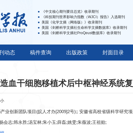
《中文核心期刊要目总览》收录期刊
《科技期刊世界影响力指数（WJCI）报告》入选期刊
美国《化学文摘（网络版）》收录期刊
美国《剑桥科学文摘社生命科学文摘数据库》收录期刊
美国《剑桥科学文摘社ProQeust数据库》收录期刊
刊动态
稿件查询
出版政策
封面目录
造血干细胞移植术后中枢神经系统复
小
15产业创新团队项目(皖人才办[2009]2号);; 安徽省高校省级科学研究项目(
杨会志;韩永胜;汤宝林;朱小玉;薛磊;姚雯;朱薇波;王祖贻;
移植