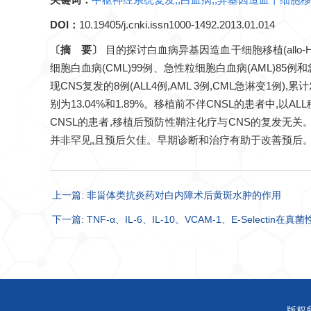
DOI：
10.19405/j.cnki.issn1000-1492.2013.01.014
〔摘 要〕
目的探讨白血病异基因造血干细胞移植(allo-
细胞白血病(CML)99例、急性粒细胞白血病(AML)85例
现CNS复发的8例(ALL4例,AML 3例,CML急淋变1例),
别为13.04%和1.89%。移植前不伴CNSL的患者中,以AL
CNSL的患者,移植后预防性鞘注化疗与CNS的复发无关。8
并非罕见,且预后欠佳。早期诊断和治疗有助于改善预后
上一篇: 非甾体类抗炎药对白内障术后黄斑水肿的作用
下一篇: TNF-α、IL-6、IL-10、VCAM-1、E-Selecti
版权