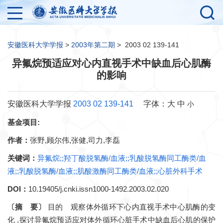
安徽医科大学学报
>
2003年第二期
>
2003 02 139-141
异氟烷预适应对心内直视手术中缺血后心肌酶
的影响
安徽医科大学学报
2003 02 139-141
字体：
大
中
小
基金项目:
作者：
张野,顾尔伟,张健,司力,李磊
关键词：
异氟烷;;羟丁酸脱氢酶/血液;;乳酸脱氢酶同工酶类/血
液;;乳酸脱氢酶/血液;;肌酸激酶同工酶类/血液;;心脏外科手术
DOI：
10.19405/j.cnki.issn1000-1492.2003.02.020
〔摘 要〕
目的 观察体外循环下心内直视手术中心肌酶的变
化 ,探讨异氟烷预适应对体外循环心脏手术中缺血后心肌的保护