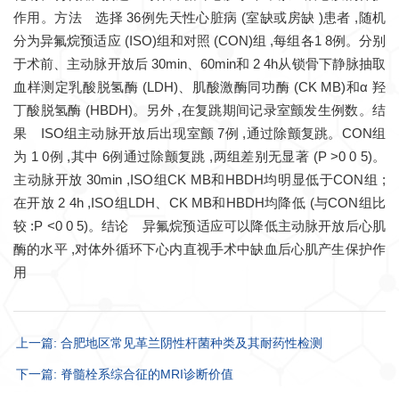
作用。方法 选择 36例先天性心脏病 (室缺或房缺 )患者 ,随机
分为异氟烷预适应 (ISO)组和对照 (CON)组 ,每组各1 8例。分别
于术前、主动脉开放后 30min、60min和 2 4h从锁骨下静脉抽取
血样测定乳酸脱氢酶 (LDH)、肌酸激酶同功酶 (CK MB)和α 羟
丁酸脱氢酶 (HBDH)。另外 ,在复跳期间记录室颤发生例数。结
果 ISO组主动脉开放后出现室颤 7例 ,通过除颤复跳。CON组
为 1 0例 ,其中 6例通过除颤复跳 ,两组差别无显著 (P >0 0 5)。
主动脉开放 30min ,ISO组CK MB和HBDH均明显低于CON组 ;
在开放 2 4h ,ISO组LDH、CK MB和HBDH均降低 (与CON组比
较 :P <0 0 5)。结论 异氟烷预适应可以降低主动脉开放后心肌
酶的水平 ,对体外循环下心内直视手术中缺血后心肌产生保护作
用
上一篇: 合肥地区常见革兰阴性杆菌种类及其耐药性检测
下一篇: 脊髓栓系综合征的MRI诊断价值