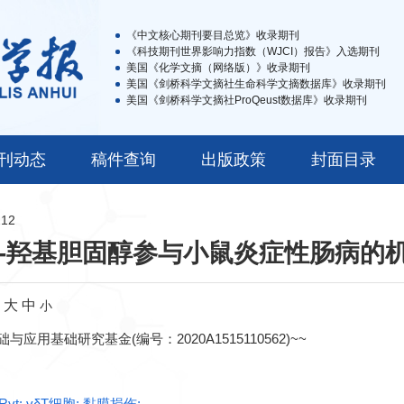
《中文核心期刊要目总览》收录期刊
《科技期刊世界影响力指数（WJCI）报告》入选期刊
美国《化学文摘（网络版）》收录期刊
美国《剑桥科学文摘社生命科学文摘数据库》收录期刊
美国《剑桥科学文摘社ProQeust数据库》收录期刊
刊动态
稿件查询
出版政策
封面目录
212
5-羟基胆固醇参与小鼠炎症性肠病的
：
大
中
小
与应用基础研究基金(编号：2020A1515110562)~~
γt; γδT细胞; 黏膜损伤;