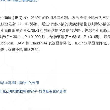
症性肠病 ( IBD) 发生发展中的作用及其机制。方法 全部小鼠分为三组: 对照
SS 溶液喂养，且腹腔注射 25- HC 溶液。通过评估小鼠的疾病活动指
术等检测小鼠白细胞介素-17(IL-17) 的表达情况及信号通路，并结合小鼠肠
= 30. 1，P＜0. 000 1) ，结肠缩短(F = 63. 8，P＜0. 05) ，
O-2、Occludin、JAM 和 Claudin-4) 表达显著降低，IL-17
膜损伤，促进小鼠 IBD 发展。
肝脏缺血再灌注损伤中的作用
HS小鼠认知功能损害和GAP-43含量变化的影响