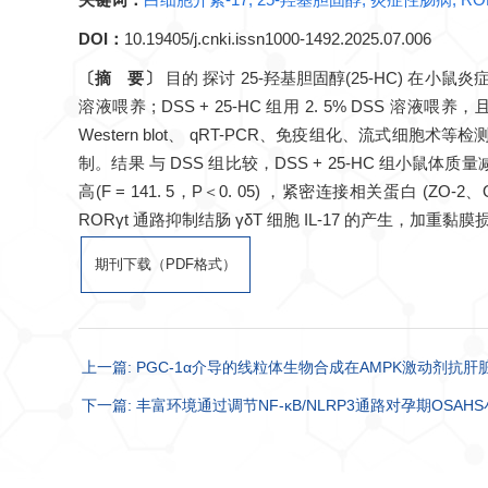
DOI：
10.19405/j.cnki.issn1000-1492.2025.07.006
〔摘 要〕
目的 探讨 25-羟基胆固醇(25-HC) 在小鼠炎
溶液喂养 ; DSS + 25-HC 组用 2. 5% D
Western blot、 qRT-PCR、免疫组化、流式细胞
制。结果 与 DSS 组比较，DSS + 25-HC 组小鼠体质量减轻(F 
高(F = 141. 5，P＜0. 05) ，紧密连接相关蛋白 (Z
RORγt 通路抑制结肠 γδT 细胞 IL-17 的产生，加重黏
期刊下载（PDF格式）
上一篇: PGC-1α介导的线粒体生物合成在AMPK激动剂抗
下一篇: 丰富环境通过调节NF-κB/NLRP3通路对孕期OSA