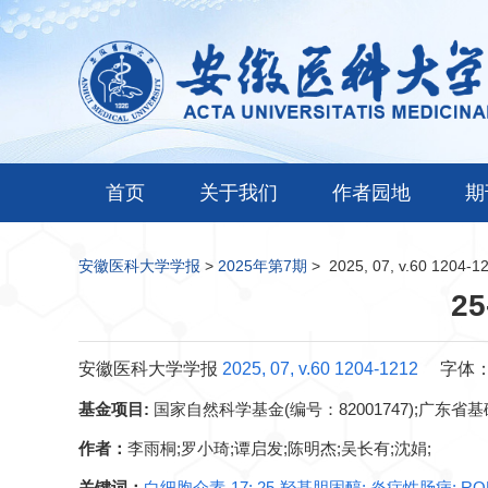
首页
关于我们
作者园地
期
安徽医科大学学报
>
2025年第7期
>
2025, 07, v.60 1204-1
2
安徽医科大学学报
2025, 07, v.60 1204-1212
字体
基金项目:
国家自然科学基金(编号：82001747);广东省基础
作者：
李雨桐;罗小琦;谭启发;陈明杰;吴长有;沈娟;
关键词：
白细胞介素-17; 25-羟基胆固醇; 炎症性肠病; ROR