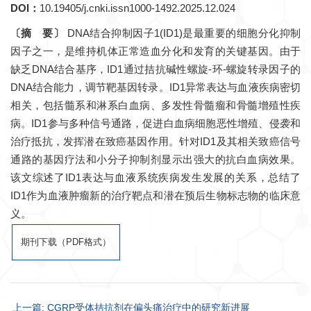
DOI：
10.19405/j.cnki.issn1000-1492.2025.12.024
〔摘 要〕
DNA结合抑制因子1(ID1)是最重要的细胞分化抑制
因子之一，是维持机体正常造血分化和发育的关键基因。由于
缺乏DNA结合基序，ID1通过拮抗碱性螺旋-环-螺旋转录因子的
DNA结合能力，调节靶基因转录。ID1异常表达与血液疾病密切
相关，包括髓系和淋系白血病、多发性骨髓瘤和骨髓增殖性疾
病。ID1参与多种信号通路，促进白血病细胞恶性增殖、侵袭和
治疗抵抗，发挥潜在致癌基因作用。针对ID1及其相关致癌信号
通路的基因疗法和小分子抑制剂显示出强大的抗白血病效果。
该文综述了ID1表达与血液系统疾病发生发展的关系，总结了
ID1作为血液肿瘤新的治疗靶点和潜在预后生物标志物的临床意
义。
期刊下载（PDF格式）
上一篇: CGRP受体拮抗剂在偏头痛治疗中的研究新进展