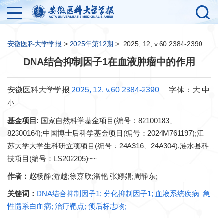
安徽医科大学学报
>
2025年第12期
>
2025, 12, v.60 2384-2390
DNA结合抑制因子1在血液肿瘤中的作用
安徽医科大学学报
2025, 12, v.60 2384-2390
字体：
大
中
小
基金项目:
国家自然科学基金项目(编号：82100183、
82300164);中国博士后科学基金项目(编号：2024M761197);江
苏大学大学生科研立项项目(编号：24A316、24A304);涟水县科
技项目(编号：LS202205)~~
作者：
赵杨静;游越;徐嘉欣;潘艳;张婷娟;周静东;
关键词：
DNA结合抑制因子1; 分化抑制因子1; 血液系统疾病; 急
性髓系白血病; 治疗靶点; 预后标志物;