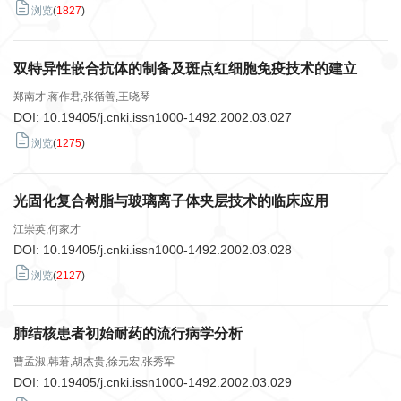
浏览
(
1827
)
双特异性嵌合抗体的制备及斑点红细胞免疫技术的建立
郑南才,蒋作君,张循善,王晓琴
DOI:
10.19405/j.cnki.issn1000-1492.2002.03.027
浏览
(
1275
)
光固化复合树脂与玻璃离子体夹层技术的临床应用
江崇英,何家才
DOI:
10.19405/j.cnki.issn1000-1492.2002.03.028
浏览
(
2127
)
肺结核患者初始耐药的流行病学分析
曹孟淑,韩莙,胡杰贵,徐元宏,张秀军
DOI:
10.19405/j.cnki.issn1000-1492.2002.03.029