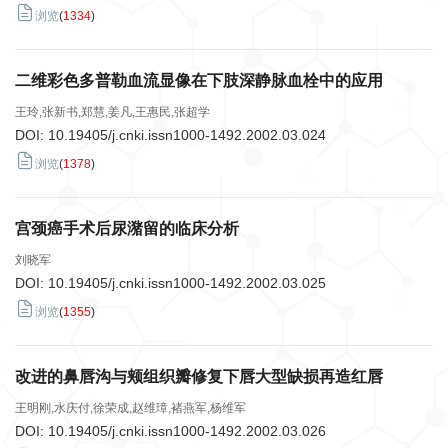
浏览
(
1334
)
二维彩色多普勒血流显像在下肢深静脉血栓中的应用
王玲,张新书,郑慧,姜凡,王惠民,张超学
DOI:
10.19405/j.cnki.issn1000-1492.2002.03.024
浏览
(
1378
)
宫颈癌手术后尿潴留的临床分析
刘晓军
DOI:
10.19405/j.cnki.issn1000-1492.2002.03.025
浏览
(
1355
)
改进的鼻唇沟与颊组织瓣修复下唇大型缺损再造红唇
王明刚,水庆付,徐荣成,赵维璋,褚燕军,杨维军
DOI:
10.19405/j.cnki.issn1000-1492.2002.03.026