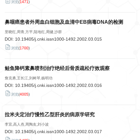
浏览
(
1471
)
鼻咽癌患者外周血白细胞及血清中EB病毒DNA的检测
里晓红,周青,方平,陆地红,周健,沙群
DOI:
10.19405/j.cnki.issn1000-1492.2002.03.015
浏览
(
1700
)
鲑鱼降钙素鼻喷剂治疗绝经后骨质疏松疗效观察
詹克勇,王长江,刘树琴,杨明功
DOI:
10.19405/j.cnki.issn1000-1492.2002.03.016
浏览
(
4005
)
拉米夫定治疗慢性乙型肝炎的病原学研究
李宜,高人焘,周陶友,刘小波
DOI:
10.19405/j.cnki.issn1000-1492.2002.03.017