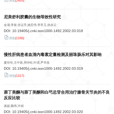
浏览
(
1405
)
尼美舒利胶囊的生物等效性研究
金涌,李俊,张运芳,姚宏伟,李常玉,徐叔云
DOI:
10.19405/j.cnki.issn1000-1492.2002.03.018
浏览
(
1336
)
慢性肝病患者血清内毒素定量检测及丽珠肠乐对其影响
夏玲玲,王中新,周仲松,叶珺,尹华发
DOI:
10.19405/j.cnki.issn1000-1492.2002.03.019
浏览
(
1317
)
萘丁美酮与萘丁美酮和白芍总苷合用治疗膝骨关节炎的不良
反应比较
谈超,魏伟,许娟
DOI:
10.19405/j.cnki.issn1000-1492.2002.03.020