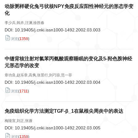
动脉粥样硬化兔弓状核NPY免疫反应阳性神经元的形态学变
化
李少兵,韩卉,汪渊,徐胜春
DOI:
10.19405/j.cnki.issn1000-1492.2002.03.003
浏览
(
1359
)
中缝背核注射对氯苯丙氨酸观察睡眠的变化及5-羟色胺神经
元形态学的改变
章功良,赵乐章,高隽,张景行,刘巧琼,范一菲
DOI:
10.19405/j.cnki.issn1000-1492.2002.03.004
浏览
(
1711
)
免疫组织化学方法测定TGF-β_1在鼠根尖周炎中的表达
梅陵宣,刘正,张濒
DOI:
10.19405/j.cnki.issn1000-1492.2002.03.005
浏览
(
1359
)