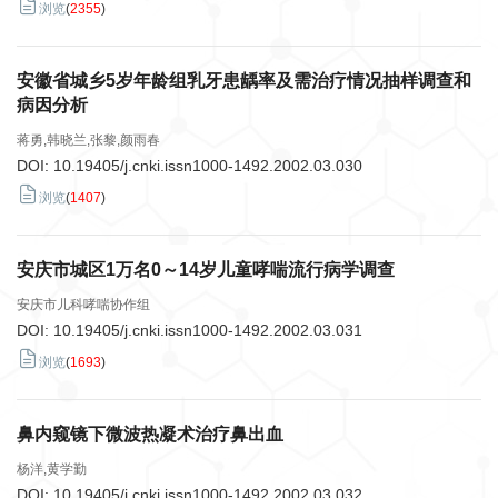
浏览
(
2355
)
安徽省城乡5岁年龄组乳牙患龋率及需治疗情况抽样调查和
病因分析
蒋勇,韩晓兰,张黎,颜雨春
DOI:
10.19405/j.cnki.issn1000-1492.2002.03.030
浏览
(
1407
)
安庆市城区1万名0～14岁儿童哮喘流行病学调查
安庆市儿科哮喘协作组
DOI:
10.19405/j.cnki.issn1000-1492.2002.03.031
浏览
(
1693
)
鼻内窥镜下微波热凝术治疗鼻出血
杨洋,黄学勤
DOI:
10.19405/j.cnki.issn1000-1492.2002.03.032