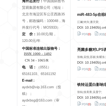
海外总发行：
中国国际图书
贸易集团有限公司（地址：
北京市海淀区车公庄西路35
miR-483-5
号，邮政编码：100048，海
江斓;钟兴;潘天荣;
外发行代号：MO5933）
DOI:
10.19405/j.cn
定 价：
10.00元/期，
PDF
(
0
)
浏览
(
120.00元/年
中国标准连续出版物号：
亮菌多糖对LP
ISSN
1000
-
1492
张梅;吴悦;苏丽;朱耀东;
CN 34 - 1065/R
DOI:
10.19405/j.cn
电 话：
（0551）
PDF
(
2
)
浏览
(
65161103、65161192
E-mail :
铁转运蛋白影响
aydxb@vip.163.com（投
张灿;徐美青;吴显宁;
稿）；
DOI:
10.19405/j.cn
aydxbsg@163.com（审
PDF
(
0
)
浏览
(