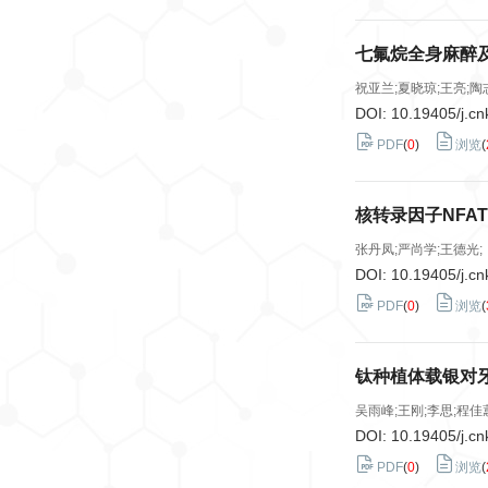
七氟烷全身麻醉
祝亚兰;夏晓琼;王亮;陶
DOI:
10.19405/j.cn
PDF
(
0
)
浏览
(
核转录因子NFA
张丹凤;严尚学;王德光;
DOI:
10.19405/j.cn
PDF
(
0
)
浏览
(
钛种植体载银对
吴雨峰;王刚;李思;程佳
DOI:
10.19405/j.cn
PDF
(
0
)
浏览
(