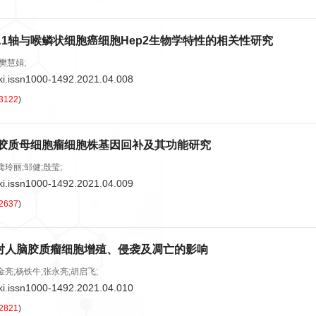
p/MTA1轴与喉鳞状细胞癌细胞Hep2生物学特性的相关性研究
樊慧娟;
ki.issn1000-1492.2021.04.008
3122
)
除胶质母细胞瘤细胞株基因回补及其功能研究
龚玲丽;邹健;殷莹;
ki.issn1000-1492.2021.04.009
2637
)
EG3对人脑胶质瘤细胞增殖、侵袭及凋亡的影响
金亮;杨铁牛;张永亮;胡启飞;
ki.issn1000-1492.2021.04.010
2821
)