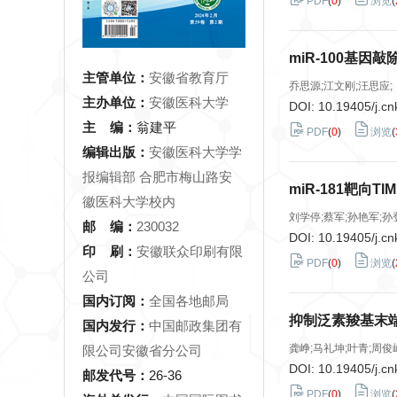
PDF
(
0
)
浏览
(
miR-100基
主管单位：
安徽省教育厅
乔思源;江文刚;汪思应;
主办单位：
安徽医科大学
DOI:
10.19405/j.cn
主 编：
翁建平
PDF
(
0
)
浏览
(
编辑出版：
安徽医科大学学
报编辑部 合肥市梅山路安
miR-181靶向
徽医科大学校内
刘学停;蔡军;孙艳军;孙
邮 编：
230032
DOI:
10.19405/j.cn
印 刷：
安徽联众印刷有限
PDF
(
0
)
浏览
(
公司
国内订阅：
全国各地邮局
抑制泛素羧基末
国内发行：
中国邮政集团有
龚峥;马礼坤;叶青;周俊
限公司安徽省分公司
DOI:
10.19405/j.cn
邮发代号：
26-36
PDF
(
0
)
浏览
(