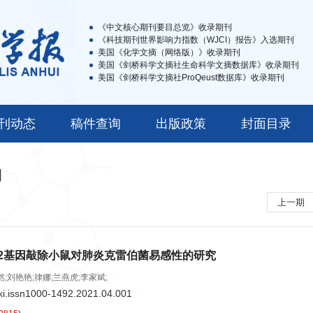
《中文核心期刊要目总览》收录期刊
《科技期刊世界影响力指数（WJCI）报告》入选期刊
美国《化学文摘（网络版）》收录期刊
美国《剑桥科学文摘社生命科学文摘数据库》收录期刊
美国《剑桥科学文摘社ProQeust数据库》收录期刊
刊动态
稿件查询
出版政策
封面目录
期
上一期
or2基因敲除小鼠对肺炎克雷伯菌易感性的研究
然;刘艳艳;律娜;兰燕虎;李家斌;
ki.issn1000-1492.2021.04.001