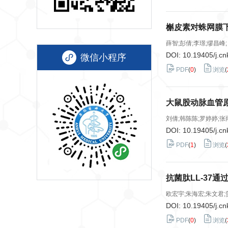
槲皮素对蛛网膜
薛智;彭倩;李璟;缪昌峰;
DOI:
10.19405/j.cn
微信小程序
PDF
(
0
)
浏览
(
大鼠股动脉血管
刘倩;韩陈陈;罗婷婷;张雨
DOI:
10.19405/j.cn
PDF
(
1
)
浏览
(
抗菌肽LL-37
欧宏宇;朱海宏;朱文君;
DOI:
10.19405/j.cn
PDF
(
0
)
浏览
(