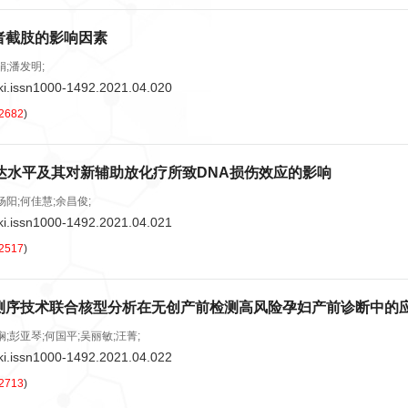
者截肢的影响因素
娟;潘发明;
ki.issn1000-1492.2021.04.020
2682
)
达水平及其对新辅助放化疗所致DNA损伤效应的影响
杨阳;何佳慧;余昌俊;
ki.issn1000-1492.2021.04.021
2517
)
测序技术联合核型分析在无创产前检测高风险孕妇产前诊断中的
娴;彭亚琴;何国平;吴丽敏;汪菁;
ki.issn1000-1492.2021.04.022
2713
)