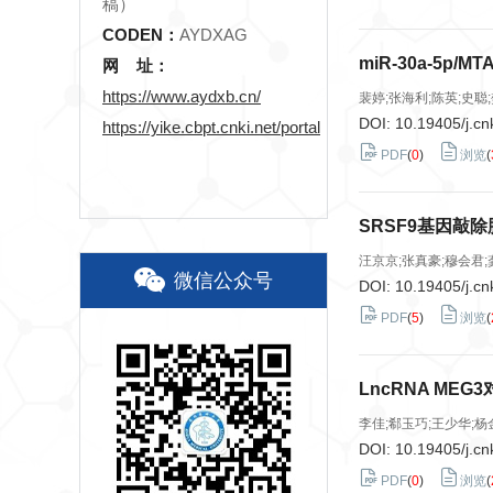
稿）
CODEN：
AYDXAG
miR-30a-5
网 址：
https://www.aydxb.cn/
裴婷;张海利;陈英;史聪;
DOI:
10.19405/j.cn
https://yike.cbpt.cnki.net/portal
PDF
(
0
)
浏览
(
SRSF9基因敲
汪京京;张真豪;穆会君;
微信公众号
DOI:
10.19405/j.cn
PDF
(
5
)
浏览
(
LncRNA M
李佳;郗玉巧;王少华;杨
DOI:
10.19405/j.cn
PDF
(
0
)
浏览
(