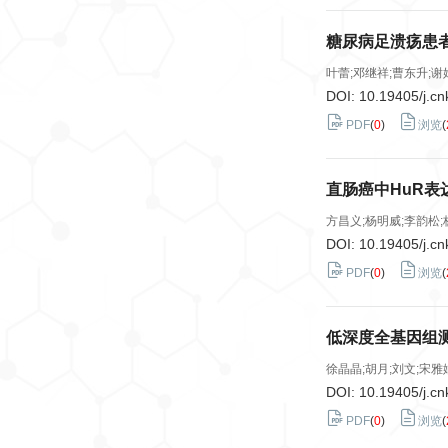
糖尿病足溃疡患
叶蕾;邓继祥;曹东升;谢
DOI:
10.19405/j.cn
PDF
(
0
)
浏览
(
直肠癌中HuR表
方昌义;杨明威;李韵松;
DOI:
10.19405/j.cn
PDF
(
0
)
浏览
(
低深度全基因组
徐晶晶;胡月;刘文;宋雅
DOI:
10.19405/j.cn
PDF
(
0
)
浏览
(