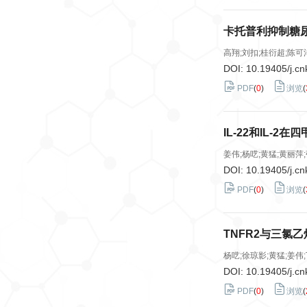
卡托普利抑制糖
高翔;刘扣;桂衍超;陈可
DOI:
10.19405/j.cn
PDF
(
0
)
浏览
(
IL-22和IL
姜伟;杨呓;黄猛;黄丽萍
DOI:
10.19405/j.cn
PDF
(
0
)
浏览
(
TNFR2与三氯
杨呓;徐琼影;黄猛;姜伟
DOI:
10.19405/j.cn
PDF
(
0
)
浏览
(