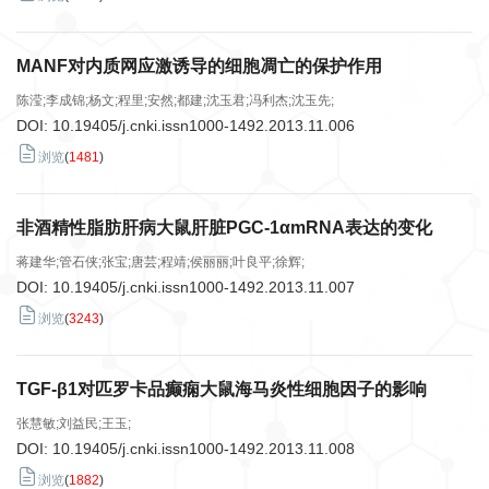
MANF对内质网应激诱导的细胞凋亡的保护作用
陈滢;李成锦;杨文;程里;安然;都建;沈玉君;冯利杰;沈玉先;
DOI:
10.19405/j.cnki.issn1000-1492.2013.11.006
浏览
(
1481
)
非酒精性脂肪肝病大鼠肝脏PGC-1αmRNA表达的变化
蒋建华;管石侠;张宝;唐芸;程靖;侯丽丽;叶良平;徐辉;
DOI:
10.19405/j.cnki.issn1000-1492.2013.11.007
浏览
(
3243
)
TGF-β1对匹罗卡品癫痫大鼠海马炎性细胞因子的影响
张慧敏;刘益民;王玉;
DOI:
10.19405/j.cnki.issn1000-1492.2013.11.008
浏览
(
1882
)