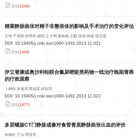
浏览
(
1348
)
精索静脉曲张对精子非整倍体的影响及手术治疗的变化评估
王琦;于德新;徐秀民;褚晗;王大明;谢栋栋;王毅;张涛;闵捷;张志强;
DOI:
10.19405/j.cnki.issn1000-1492.2013.11.021
浏览
(
1468
)
伊立替康或奥沙利铂联合氟尿嘧啶类药物一线治疗晚期胃癌
的疗效观察
卜丽佳;张逸寅;熊福星;郝吉庆;
DOI:
10.19405/j.cnki.issn1000-1492.2013.11.022
浏览
(
1477
)
多层螺旋CT门静脉成像对食管胃底静脉曲张出血的评价
余杨红;丁山;邓克学;