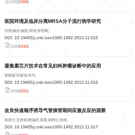
浏览
(
1304
)
医院环境及临床分离MRSA分子流行病学研究
刘周;姚杰;杨凯;周强;管世鹤;
DOI:
10.19405/j.cnki.issn1000-1492.2013.11.015
浏览
(
1410
)
凝集素芯片技术在常见妇科肿瘤诊断中的应用
裴丽丽;肖超强;何为;
DOI:
10.19405/j.cnki.issn1000-1492.2013.11.016
浏览
(
1521
)
改良快速顺序诱导气管插管期间应激反应的观察
徐四七;王胜斌;檀彧庆;居霞;胡胜红;徐煌;
DOI:
10.19405/j.cnki.issn1000-1492.2013.11.017