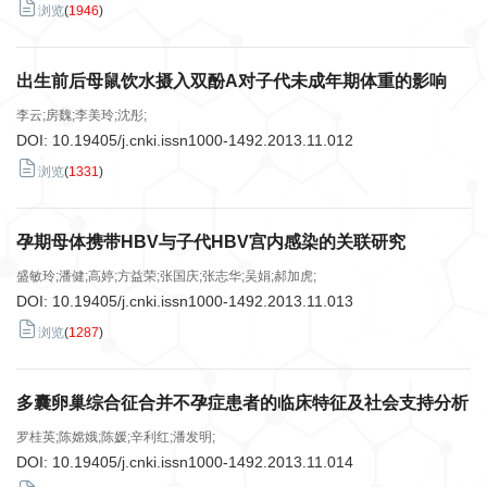
浏览
(
1946
)
出生前后母鼠饮水摄入双酚A对子代未成年期体重的影响
李云;房魏;李美玲;沈彤;
DOI:
10.19405/j.cnki.issn1000-1492.2013.11.012
浏览
(
1331
)
孕期母体携带HBV与子代HBV宫内感染的关联研究
盛敏玲;潘健;高婷;方益荣;张国庆;张志华;吴娟;郝加虎;
DOI:
10.19405/j.cnki.issn1000-1492.2013.11.013
浏览
(
1287
)
多囊卵巢综合征合并不孕症患者的临床特征及社会支持分析
罗桂英;陈嫦娥;陈媛;辛利红;潘发明;
DOI:
10.19405/j.cnki.issn1000-1492.2013.11.014