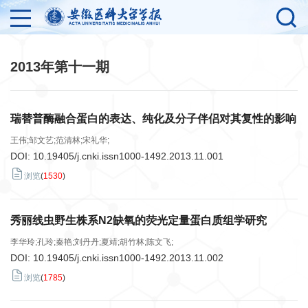
2013年第十一期
瑞替普酶融合蛋白的表达、纯化及分子伴侣对其复性的影响
王伟;邹文艺;范清林;宋礼华;
DOI:
10.19405/j.cnki.issn1000-1492.2013.11.001
浏览
(
1530
)
秀丽线虫野生株系N2缺氧的荧光定量蛋白质组学研究
李华玲;孔玲;秦艳;刘丹丹;夏靖;胡竹林;陈文飞;
DOI:
10.19405/j.cnki.issn1000-1492.2013.11.002
浏览
(
1785
)