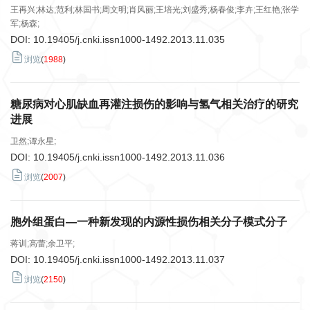
王再兴;林达;范利;林国书;周文明;肖风丽;王培光;刘盛秀;杨春俊;李卉;王红艳;张学
军;杨森;
DOI:
10.19405/j.cnki.issn1000-1492.2013.11.035
浏览
(
1988
)
糖尿病对心肌缺血再灌注损伤的影响与氢气相关治疗的研究
进展
卫然;谭永星;
DOI:
10.19405/j.cnki.issn1000-1492.2013.11.036
浏览
(
2007
)
胞外组蛋白—一种新发现的内源性损伤相关分子模式分子
蒋训;高蕾;余卫平;
DOI:
10.19405/j.cnki.issn1000-1492.2013.11.037
浏览
(
2150
)