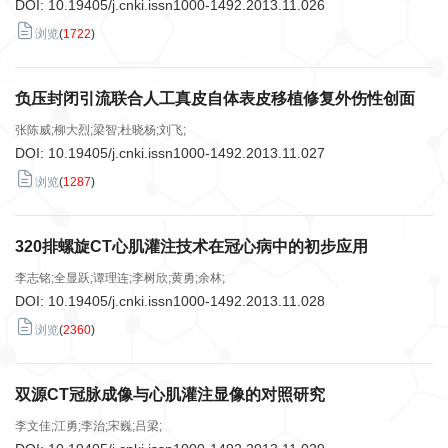
DOI:
10.19405/j.cnki.issn1000-1492.2013.11.026
浏览
(
1722
)
负压封闭引流联合人工真皮自体表皮移植修复外伤性创面
张陈威;柳大烈;梁智;杜晓杨;刘飞;
DOI:
10.19405/j.cnki.issn1000-1492.2013.11.027
浏览
(
1287
)
320排螺旋CT心肌灌注技术在冠心病中的初步应用
李志铭;全显跃;谭理连;李树欣;黄勇;余林;
DOI:
10.19405/j.cnki.issn1000-1492.2013.11.028
浏览
(
2360
)
双源CT冠脉成像与心肌灌注显像的对照研究
李文佳;江勇;李治;宋巍;吕梁;