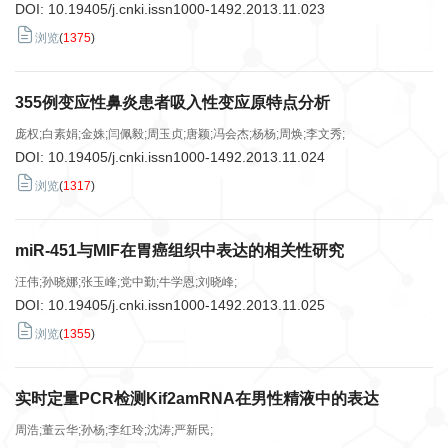
DOI:
10.19405/j.cnki.issn1000-1492.2013.11.023
浏览
(
1375
)
355例变应性鼻炎患者吸入性变应原特点分析
庞权;白素娟;金姝;闫佩毅;周玉贞;唐颖;冯会杰;杨杨;周焕;李文秀;
DOI:
10.19405/j.cnki.issn1000-1492.2013.11.024
浏览
(
1317
)
miR-451与MIF在胃癌组织中表达的相关性研究
汪伟;孙晓娜;张玉峰;党中勤;牛学恩;刘晓峰;
DOI:
10.19405/j.cnki.issn1000-1492.2013.11.025
浏览
(
1355
)
实时定量PCR检测Kif2amRNA在男性精液中的表达
周浩;董云华;孙杨;李红玲;沈涛;严新民;