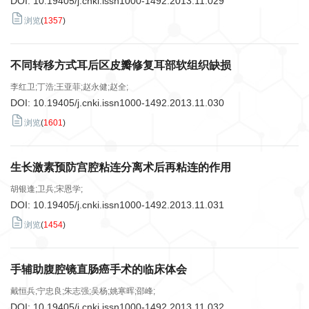
DOI:
10.19405/j.cnki.issn1000-1492.2013.11.029
浏览
(
1357
)
不同转移方式耳后区皮瓣修复耳部软组织缺损
李红卫;丁浩;王亚菲;赵永健;赵全;
DOI:
10.19405/j.cnki.issn1000-1492.2013.11.030
浏览
(
1601
)
生长激素预防宫腔粘连分离术后再粘连的作用
胡银逢;卫兵;宋恩学;
DOI:
10.19405/j.cnki.issn1000-1492.2013.11.031
浏览
(
1454
)
手辅助腹腔镜直肠癌手术的临床体会
戴恒兵;宁忠良;朱志强;吴杨;姚寒晖;邵峰;
DOI:
10.19405/j.cnki.issn1000-1492.2013.11.032