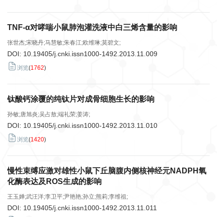
TNF-α对哮喘小鼠肺泡灌洗液中白三烯含量的影响
张世杰;宋晓丹;马慧敏;朱春江;欧维琳;莫碧文;
DOI:
10.19405/j.cnki.issn1000-1492.2013.11.009
浏览
(
1762
)
钛酸钙涂覆的纯钛片对成骨细胞生长的影响
孙敏;唐旭炎;吴占敖;端礼荣;姜涛;
DOI:
10.19405/j.cnki.issn1000-1492.2013.11.010
浏览
(
1420
)
慢性束缚应激对雄性小鼠下丘脑腹内侧核神经元NADPH氧
化酶表达及ROS生成的影响
王玉婵;武汪洋;李卫平;尹艳艳;孙立;熊莉;李维祖;
DOI:
10.19405/j.cnki.issn1000-1492.2013.11.011