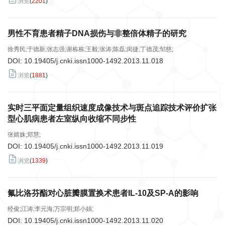
浏览
(
2201
)
男性不育患者精子DNA损伤与非整倍体精子的研究
徐秀民;于德新;张志强;谢栋栋;王毅;张涛;陈磊;闵捷;丁德茂;邹慈;
DOI:
10.19405/j.cnki.issn1000-1492.2013.11.018
浏览
(
1881
)
实时三平面定量组织速度成像技术与斑点追踪技术评价扩张
型心肌病患者左室纵向收缩不同步性
张婧姝;郑慧;
DOI:
10.19405/j.cnki.issn1000-1492.2013.11.019
浏览
(
1339
)
氟比洛芬酯对心脏瓣膜置换术患者IL-10及SP-A的影响
经俊;江涛;李元海;万宗明;郑小娟;
DOI:
10.19405/j.cnki.issn1000-1492.2013.11.020