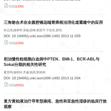
浏览
(
1330
)
三角吻合术在全腹腔镜远端胃癌根治消化道重建中的应用
朱志强;姚寒晖;吴杨;邵峰;柏亚平;宁忠良;梁伟;
DOI:
10.19405/j.cnki.issn1000-1492.2013.11.033
浏览
(
1264
)
初治慢性粒细胞白血病中PTEN、BMI-1、BCR-ABL与
Sokal分期的相关性研究
夏雷鸣;杨明珍;齐越;钱伟;郭婷婷;
DOI:
10.19405/j.cnki.issn1000-1492.2013.11.034
浏览
(
2052
)
复方黄柏液治疗寻常型痤疮、急性和亚急性湿疹的临床疗效
观察