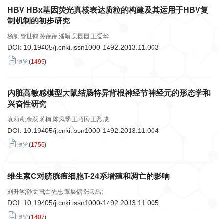
HBV HBx基因荧光真核表达质粒的构建及其运用于HBV复
制机制的初步研究
杨凯;管世鹤;孙蓓蓓;潘颖;吴园园;王爱华;
DOI:
10.19405/j.cnki.issn1000-1492.2013.11.003
浏览
(
1495
)
内脏高敏感模型大鼠结肠特异背根神经节神经元的形态学和
兴奋性研究
袁莉莉;余跃;蒋楠;陈凤琴;王巧民;王烈成;
DOI:
10.19405/j.cnki.issn1000-1492.2013.11.004
浏览
(
1756
)
维生素C对膀胱癌细胞T-24系增殖和凋亡的影响
刘升学;孙文国;白先忠;覃展偶;张天禹;
DOI:
10.19405/j.cnki.issn1000-1492.2013.11.005
浏览
(
1407
)