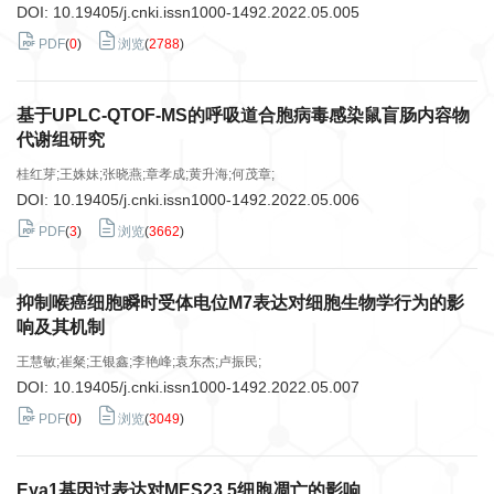
DOI:
10.19405/j.cnki.issn1000-1492.2022.05.005
PDF
(
0
)
浏览
(
2788
)
基于UPLC-QTOF-MS的呼吸道合胞病毒感染鼠盲肠内容物
代谢组研究
桂红芽;王姝妹;张晓燕;章孝成;黄升海;何茂章;
DOI:
10.19405/j.cnki.issn1000-1492.2022.05.006
PDF
(
3
)
浏览
(
3662
)
抑制喉癌细胞瞬时受体电位M7表达对细胞生物学行为的影
响及其机制
王慧敏;崔粲;王银鑫;李艳峰;袁东杰;卢振民;
DOI:
10.19405/j.cnki.issn1000-1492.2022.05.007
PDF
(
0
)
浏览
(
3049
)
Eya1基因过表达对MES23.5细胞凋亡的影响