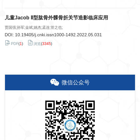
儿童Jacob Ⅱ型肱骨外髁骨折关节造影临床应用
贾国强;孙军;金斌;姚杰;孟连;管之也;
DOI:
10.19405/j.cnki.issn1000-1492.2022.05.031
PDF
(
1
)
浏览
(
3345
)
微信公众号