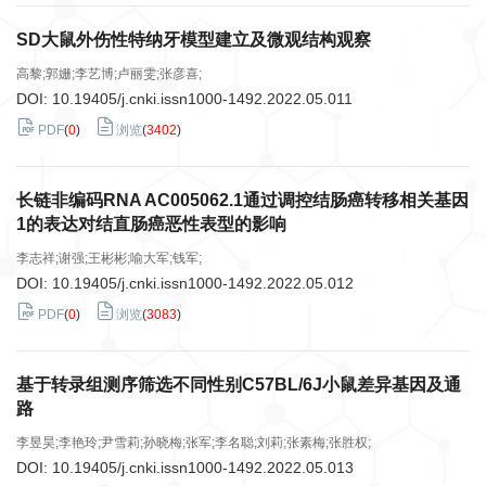
SD大鼠外伤性特纳牙模型建立及微观结构观察
高黎;郭姗;李艺博;卢丽雯;张彦喜;
DOI:
10.19405/j.cnki.issn1000-1492.2022.05.011
PDF
(
0
)
浏览
(
3402
)
长链非编码RNA AC005062.1通过调控结肠癌转移相关基因
1的表达对结直肠癌恶性表型的影响
李志祥;谢强;王彬彬;喻大军;钱军;
DOI:
10.19405/j.cnki.issn1000-1492.2022.05.012
PDF
(
0
)
浏览
(
3083
)
基于转录组测序筛选不同性别C57BL/6J小鼠差异基因及通
路
李昱昊;李艳玲;尹雪莉;孙晓梅;张军;李名聪;刘莉;张素梅;张胜权;
DOI:
10.19405/j.cnki.issn1000-1492.2022.05.013