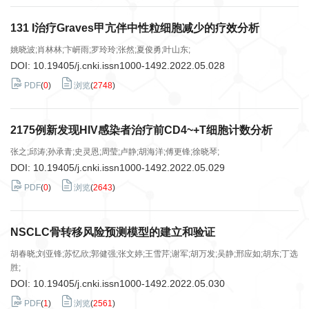
131 I治疗Graves甲亢伴中性粒细胞减少的疗效分析
姚晓波;肖林林;卞岍雨;罗玲玲;张然;夏俊勇;叶山东;
DOI:
10.19405/j.cnki.issn1000-1492.2022.05.028
PDF
(
0
)
浏览
(
2748
)
2175例新发现HIV感染者治疗前CD4~+T细胞计数分析
张之;邱涛;孙承青;史灵恩;周莹;卢静;胡海洋;傅更锋;徐晓琴;
DOI:
10.19405/j.cnki.issn1000-1492.2022.05.029
PDF
(
0
)
浏览
(
2643
)
NSCLC骨转移风险预测模型的建立和验证
胡春晓;刘亚锋;苏忆欣;郭健强;张文婷;王雪芹;谢军;胡万发;吴静;邢应如;胡东;丁选
胜;
DOI:
10.19405/j.cnki.issn1000-1492.2022.05.030
PDF
(
1
)
浏览
(
2561
)