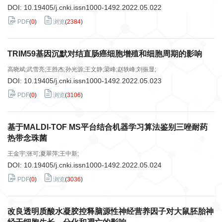
DOI:
10.19405/j.cnki.issn1000-1492.2022.05.022
PDF
(
0
)
浏览
(
2384
)
TRIM59基因沉默对结直肠癌细胞增殖和细胞周期的影响
高晓斌;武雪亮;王胜杰;孙光源;王文静;梁峰;赵轶峰;刘振显;
DOI:
10.19405/j.cnki.issn1000-1492.2022.05.023
PDF
(
0
)
浏览
(
3106
)
基于MALDI-TOF MS平台结合机器学习算法鉴别三唑耐药
热带念珠菌
王金宇;张可;夏翠萍;王中新;
DOI:
10.19405/j.cnki.issn1000-1492.2022.05.024
PDF
(
0
)
浏览
(
3036
)
改良透明质酸水凝胶控释脑源性神经营养因子对大鼠胚胎神