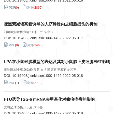
DOI:
10.19405/j.cnki.issn1000-1492.2022.05.016
PDF
(
0
)
浏览
(
2869
)
褪黑素减轻高糖诱导的人脐静脉内皮细胞损伤的机制
刘婉卿;但章勇;周青;汪渊;王怡;朱华庆;
DOI:
10.19405/j.cnki.issn1000-1492.2022.05.017
PDF
(
0
)
浏览
(
2468
)
LPA在小鼠矽肺模型的表达及其对小鼠肺上皮细胞EMT影响
李欣颖;郝小惠;张劲松;吴慧;崔洁;郭灵丽;王宏丽;刘和亮;
DOI:
10.19405/j.cnki.issn1000-1492.2022.05.018
PDF
(
1
)
浏览
(
2713
)
FTO诱导TSG-6 mRNA去甲基化对瘢痕疙瘩的影响
梁书宝;李心怡;丁以春;李小静;
DOI:
10.19405/j.cnki.issn1000-1492.2022.05.019