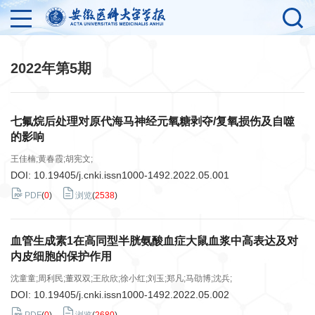
2022年第5期
七氟烷后处理对原代海马神经元氧糖剥夺/复氧损伤及自噬
的影响
王佳楠;黄春霞;胡宪文;
DOI:
10.19405/j.cnki.issn1000-1492.2022.05.001
PDF
(
0
)
浏览
(
2538
)
血管生成素1在高同型半胱氨酸血症大鼠血浆中高表达及对
内皮细胞的保护作用
沈童童;周利民;董双双;王欣欣;徐小红;刘玉;郑凡;马劭博;沈兵;
DOI:
10.19405/j.cnki.issn1000-1492.2022.05.002