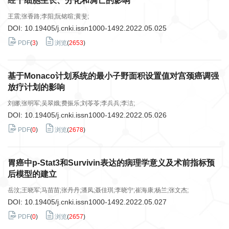
经干细胞生长、分化和凋亡的影响
王震;张香路;李阳;阮铭暄;黄斐;
DOI:
10.19405/j.cnki.issn1000-1492.2022.05.025
PDF
(
3
)
浏览
(
2653
)
基于Monaco计划系统的最小子野面积设置值对宫颈癌调强
放疗计划的影响
刘娜;张明军;吴翠娥;费振乐;刘苓苓;李兵兵;李洁;
DOI:
10.19405/j.cnki.issn1000-1492.2022.05.026
PDF
(
0
)
浏览
(
2678
)
胃癌中p-Stat3和Survivin表达的病理学意义及术前指标预
后模型的建立
岳汶;王晓军;马苗苗;张丹丹;潘凤;聂佳琪;李晓宁;崔海康;杨兰;张文杰;
DOI:
10.19405/j.cnki.issn1000-1492.2022.05.027
PDF
(
0
)
浏览
(
2657
)