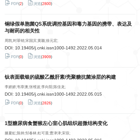
PDF
(
2
)
浏览
(
2800
)
铜绿假单胞菌QS系统调控基因和毒力基因的携带、表达及
与耐药的相关性
周凯;时翠销;宋国滨;黄颖;徐元宏;
DOI:
10.19405/j.cnki.issn1000-1492.2022.05.014
PDF
(
0
)
浏览
(
3909
)
钛表面载银的硫酸乙酰肝素/壳聚糖抗菌涂层的构建
李娇娇;韦章澳;张维波;李向阳;陈佳龙;
DOI:
10.19405/j.cnki.issn1000-1492.2022.05.015
PDF
(
0
)
浏览
(
2826
)
1型糖尿病食蟹猴左心室心肌组织超微结构变化
滕夏虹;陈帅;邹春林;杜可晨;曹津津;宋琼;