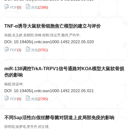
PDF
(
0
)
浏览
(
2386
)
TNF-α诱导大鼠软骨细胞焦亡模型的建立与评价
徐靓;吴玉娇;袁晓阳;张峰;程刚;张运芳;魏伟;严尚学;
DOI:
10.19405/j.cnki.issn1000-1492.2022.05.020
PDF
(
3
)
浏览
(
3701
)
miR-138调控TrkA-TRPV1信号通路对KOA模型大鼠软骨损
伤的影响
杨砥;徐远坤;
DOI:
10.19405/j.cnki.issn1000-1492.2022.05.021
PDF
(
0
)
浏览
(
2785
)
不同Sap活性白假丝酵母菌对阴道上皮局部免疫的影响
邵明琨;侯梦瑶;罗丹丹;祁文瑾;