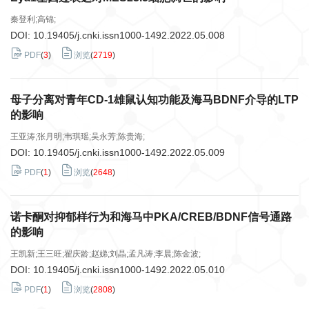
秦登利;高锦;
DOI:
10.19405/j.cnki.issn1000-1492.2022.05.008
PDF
(
3
)
浏览
(
2719
)
母子分离对青年CD-1雄鼠认知功能及海马BDNF介导的LTP
的影响
王亚涛;张月明;韦琪瑶;吴永芳;陈贵海;
DOI:
10.19405/j.cnki.issn1000-1492.2022.05.009
PDF
(
1
)
浏览
(
2648
)
诺卡酮对抑郁样行为和海马中PKA/CREB/BDNF信号通路
的影响
王凯新;王三旺;翟庆龄;赵娣;刘晶;孟凡涛;李晨;陈金波;
DOI:
10.19405/j.cnki.issn1000-1492.2022.05.010
PDF
(
1
)
浏览
(
2808
)