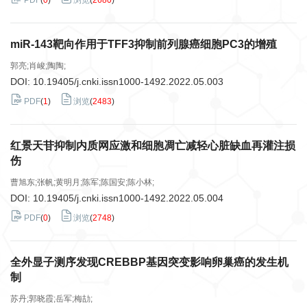
PDF
(
0
)
浏览
(
2680
)
miR-143靶向作用于TFF3抑制前列腺癌细胞PC3的增殖
郭亮;肖峻;陶陶;
DOI:
10.19405/j.cnki.issn1000-1492.2022.05.003
PDF
(
1
)
浏览
(
2483
)
红景天苷抑制内质网应激和细胞凋亡减轻心脏缺血再灌注损
伤
曹旭东;张帆;黄明月;陈军;陈国安;陈小林;
DOI:
10.19405/j.cnki.issn1000-1492.2022.05.004
PDF
(
0
)
浏览
(
2748
)
全外显子测序发现CREBBP基因突变影响卵巢癌的发生机
制
苏丹;郭晓霞;岳军;梅劼;