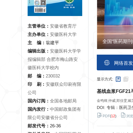
主管单位：
安徽省教育厅
主办单位：
安徽医科大学
全国“医药期
主 编：
翁建平
编辑出版：
安徽医科大学学
报编辑部 合肥市梅山路安
网络首发
徽医科大学校内
邮 编：
230032
显示方式:
印 刷：
安徽联众印刷有限
基线血浆FGF2
公司
国内订阅：
全国各地邮局
金鸣锋;仲威;郑佳雯;戴
DOI: 专辑：医药
国内发行：
中国邮政集团有
PDF
(
12
)
浏
限公司安徽省分公司
邮发代号：
26-36