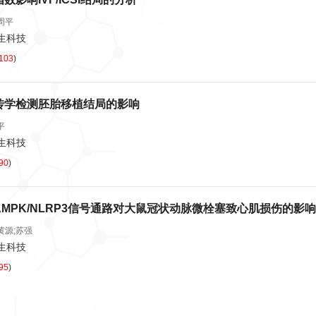
周平
卫生科技
103
)
传学检测胚胎移植结局的影响
平
卫生科技
90
)
MPK/NLRP3信号通路对大鼠冠状动脉微栓塞致心肌损伤的影响
黄源;苏强
卫生科技
95
)