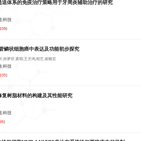
递送体系的免疫治疗策略用于牙周炎辅助治疗的研究
卫生科技
109
)
食管鳞状细胞癌中表达及功能初步探究
昕;孙梦菲;黄萌;王天鸿;程艺;崔晓宾
卫生科技
105
)
修复树脂材料的构建及其性能研究
卫生科技
96
)