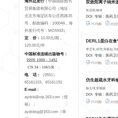
海外总发行：
中国国际图书
双效阳离子纳米
贸易集团有限公司（地址：
朱语萌;柳岸
北京市海淀区车公庄西路35
DOI: 专辑：医药
号，邮政编码：100048，海
PDF
(
4
)
浏览
(
外发行代号：MO5933）
定 价：
10.00元/期，
DERL1蛋白在
120.00元/年
李艺冬;张雪;周紫如;马
中国标准连续出版物号：
DOI: 专辑：医药
ISSN
1000
-
1492
PDF
(
6
)
浏览
(
CN 34 - 1065/R
电 话：
（0551）
仿生超疏水牙科
65161103、65161192
杨玉瑾;郑顺丽
E-mail :
DOI: 专辑：医药
aydxb@vip.163.com（投
PDF
(
3
)
浏览
(
稿）；
aydxbsg@163.com（审