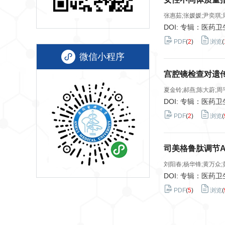
张惠茹;张媛媛;尹奕琪;
DOI: 专辑：医药
PDF
(
2
)
浏览
(
微信小程序
宫腔镜检查对遗
夏金铃;郝燕;陈大蔚;周
DOI: 专辑：医药
PDF
(
2
)
浏览
(
司美格鲁肽调节A
刘阳春;杨华锋;黄万众;
DOI: 专辑：医药
PDF
(
5
)
浏览
(