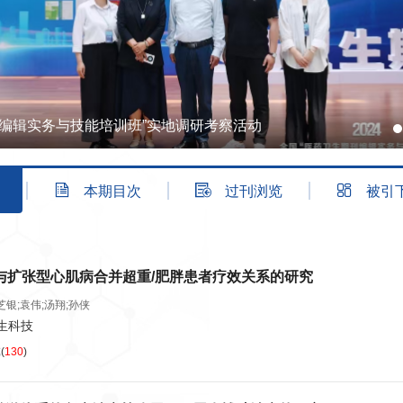
刊编辑实务与技能培训班”实地调研考察活动
本期目次
过刊浏览
被引
1与扩张型心肌病合并超重/肥胖患者疗效关系的研究
芝银;袁伟;汤翔;孙侠
卫生科技
览
(
130
)