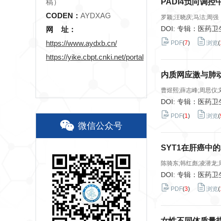
PADI4负向调控
稿）
CODEN：
AYDXAG
罗颖;汪晓庆;马洁;周强
DOI: 专辑：医药
网 址：
https://www.aydxb.cn/
PDF
(
7
)
浏览
(
https://yike.cbpt.cnki.net/portal
内质网应激与肺
曹煜熙;薛志峰;周思仪;
DOI: 专辑：医药
PDF
(
1
)
浏览
(
微信公众号
SYT1在肝癌中
陈骑东;韩红彪;凌潜龙;
DOI: 专辑：医药
PDF
(
3
)
浏览
(
女性不同体质量指数