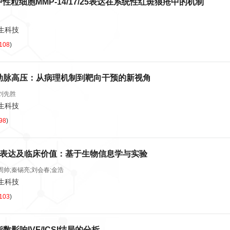
中性粒细胞MMP-14/17/25表达在系统性红斑狼疮中的机制
卫生科技
108
)
动脉高压：从病理机制到靶向干预的新视角
刘先胜
卫生科技
98
)
的表达及临床价值：基于生物信息学与实验
周帅;秦锡亮;刘会春;金浩
卫生科技
103
)
影响IVF/ICSI结局的分析